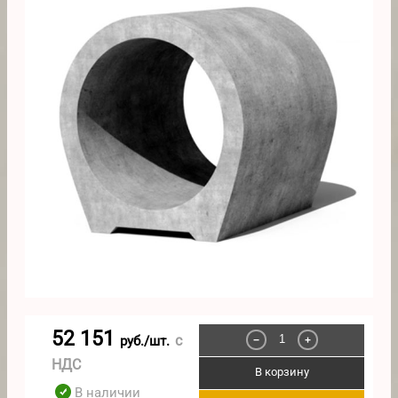
52 151
с
руб./шт.
−
+
НДС
В корзину
В наличии