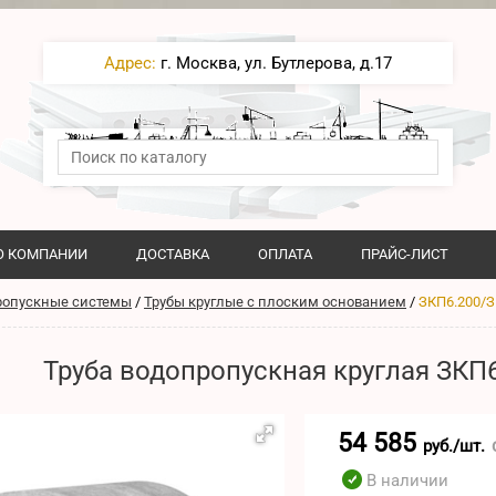
Адрес:
г. Москва, ул. Бутлерова, д.17
О КОМПАНИИ
ДОСТАВКА
ОПЛАТА
ПРАЙС-ЛИСТ
ропускные системы
/
Трубы круглые с плоским основанием
/
ЗКП6.200/З
Труба водопропускная круглая ЗКП6
54 585
руб./шт.
В наличии