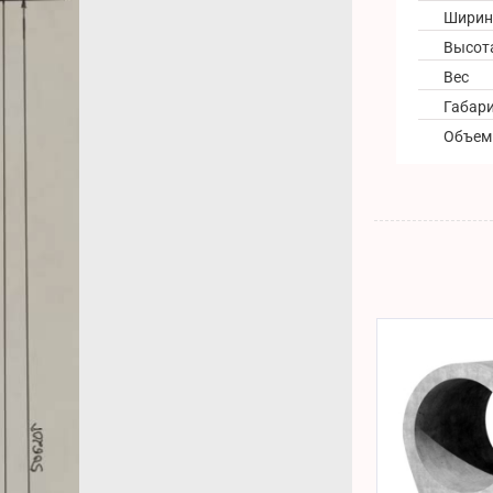
Ширин
Высот
Вес
Габар
Объем