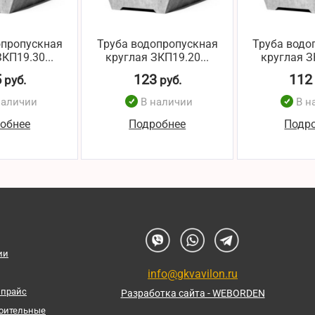
опропускная
Труба водопропускная
Труба водо
КП19.30...
круглая ЗКП19.20...
круглая З
5
123
112
руб.
руб.
наличии
В наличии
В н
обнее
Подробнее
Подр
ии
info@gkvavilon.ru
 прайс
Разработка сайта - WEBORDEN
роительные