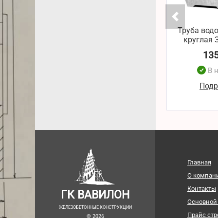
Труба вод
круглая З
13
В 
Подр
Главная
О компан
Контакты
ГК ВАВИЛОН
Основной
ЖЕЛЕЗОБЕТОННЫЕ КОНСТРУКЦИИ
Прайс ст
© 2026