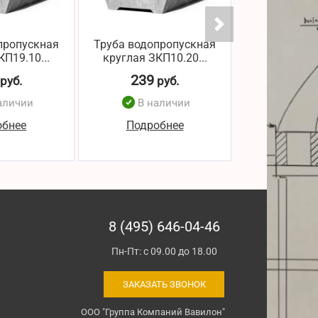
пропускная
Труба водопропускная
Труба водоп
КП19.10...
круглая ЗКП10.20...
круглая ЗК
239
243
руб.
руб.
р
аличии
В наличии
В н
обнее
Подробнее
Подро
8 (495) 646-04-46
Пн-Пт: с 09.00 до 18.00
ЗАКАЗАТЬ ЗВОНОК
ООО "Группа Компаний Вавилон"