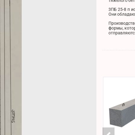
тяжелого бет
3ПБ 25-8 п 
Они обладают
Производств
формы, кото
отправляются