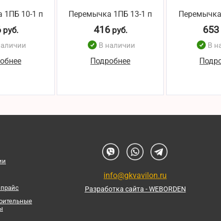
 1ПБ 10-1 п
Перемычка 1ПБ 13-1 п
Перемычка
6
416
653
руб.
руб.
наличии
В наличии
В н
обнее
Подробнее
Подр
ии
info@gkvavilon.ru
 прайс
Разработка сайта - WEBORDEN
роительные
ы