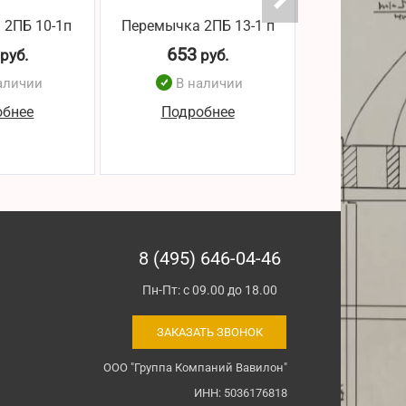
 2ПБ 10-1п
Перемычка 2ПБ 13-1 п
Перемычка 2
653
746
руб.
руб.
р
аличии
В наличии
В н
обнее
Подробнее
Подро
8 (495) 646-04-46
Пн-Пт: с 09.00 до 18.00
ЗАКАЗАТЬ ЗВОНОК
ООО "Группа Компаний Вавилон"
ИНН: 5036176818