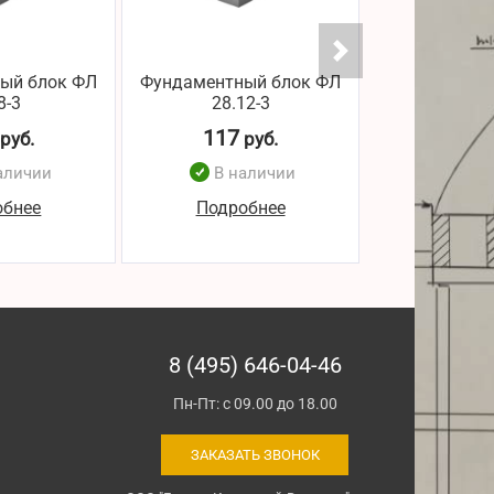
ый блок ФЛ
Фундаментный блок ФЛ
Фундаментн
8-3
28.12-3
24.8
117
111
руб.
руб.
р
аличии
В наличии
В н
обнее
Подробнее
Подро
8 (495) 646-04-46
Пн-Пт: с 09.00 до 18.00
ЗАКАЗАТЬ ЗВОНОК