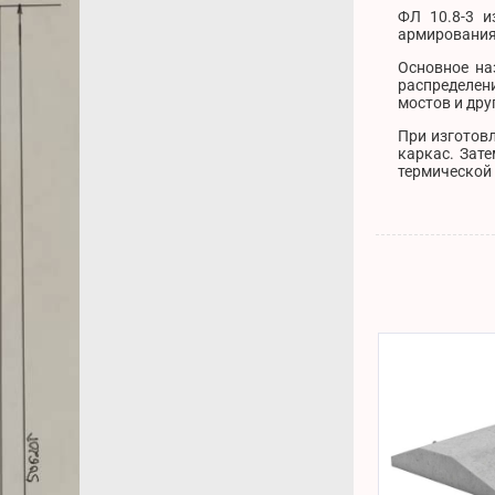
ФЛ 10.8-3 и
армирования 
Основное на
распределен
мостов и др
При изготов
каркас. Зат
термической 