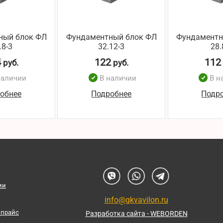
ный блок ФЛ
Фундаментный блок ФЛ
Фундаментн
.8-3
32.12-3
28.
4
122
112
руб.
руб.
наличии
В наличии
В н
обнее
Подробнее
Подр
ии
info@gkvavilon.ru
 прайс
Разработка сайта - WEBORDEN