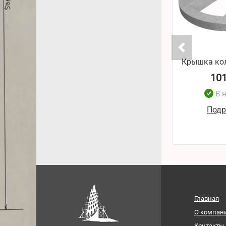
Крышка ко
10
В 
Подр
Главная
О компан
Контакты