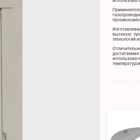
использоват
Применяетс
газопроводны
проникновени
Изготавлива
высокую про
технологий и
Отличительн
достигаема
использова
температура