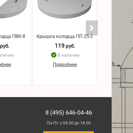
одца ПВК-8
Крышка колодца ПП 25-2
Крышка колод
119
116
руб.
руб.
р
аличии
В наличии
В н
обнее
Подробнее
Подро
8 (495) 646-04-46
Пн-Пт: с 09.00 до 18.00