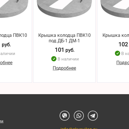
лодца ПВК10
Крышка колодца ПВК10
Крышка кол
под ДБ-1 ДМ-1
1
102
руб.
101
руб.
наличии
В н
В наличии
обнее
Подр
Подробнее
ии