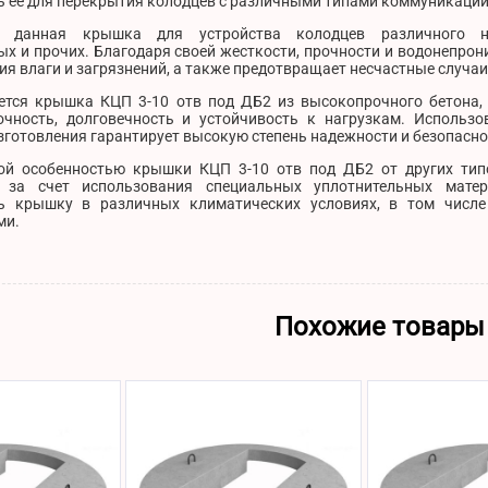
ь ее для перекрытия колодцев с различными типами коммуникаций
я данная крышка для устройства колодцев различного на
х и прочих. Благодаря своей жесткости, прочности и водонепрон
я влаги и загрязнений, а также предотвращает несчастные случаи,
ется крышка КЦП 3-10 отв под ДБ2 из высокопрочного бетона, 
чность, долговечность и устойчивость к нагрузкам. Использ
зготовления гарантирует высокую степень надежности и безопасно
ой особенностью крышки КЦП 3-10 отв под ДБ2 от других тип
я за счет использования специальных уплотнительных мате
ть крышку в различных климатических условиях, в том числ
ми.
Похожие товары