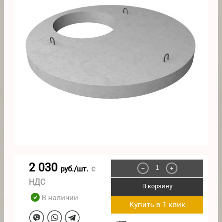
2 030
с
руб./шт.
−
+
НДС
В корзину
В наличии
Купить в 1 клик