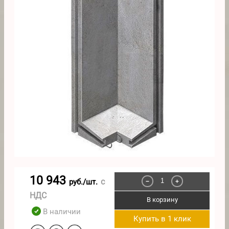
10 943
с
руб./шт.
−
+
НДС
В корзину
В наличии
Купить в 1 клик