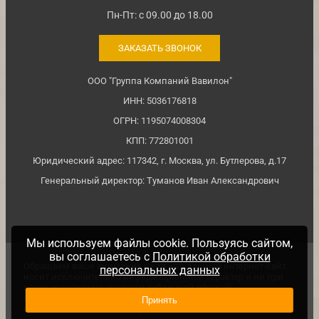
Пн-Пт: с 09.00 до 18.00
ЗАКАЗАТЬ ЗВОНОК
ООО "Группа Компаний Вавилон"
ИНН: 5036176818
ОГРН: 1195074008304
КПП: 772801001
Юридический адрес: 117342, г. Москва, ул. Бутлерова, д.17
Генеральный директор: Туманов Иван Александрович
Мы используем файлы cookie. Пользуясь сайтом,
вы соглашаетесь с
Политикой обработки
Обращаем ваше внимание на то, что данный интернет-сайт
персональных данных
носит исключительно информационный характер и ни при
каких условиях не является публичной офертой,
определяемой положениями ч. 2 ст. №437 Гражданского
Принять
кодекса Российской Федерации.