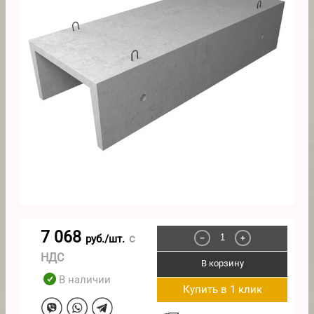
7 068
с
руб./шт.
−
+
НДС
В корзину
В наличии
Купить в 1 клик