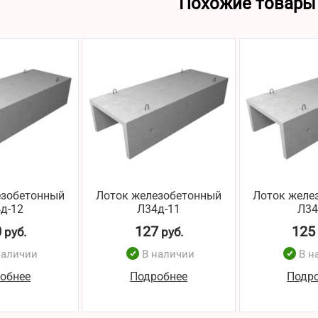
Похожие товары
езобетонный
Лоток железобетонный
Лоток желе
д-12
Л34д-11
Л34
0
127
125
руб.
руб.
наличии
В наличии
В н
обнее
Подробнее
Подр