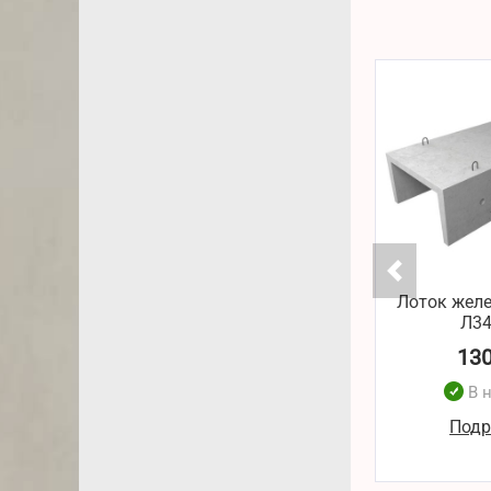
Лоток жел
Л34
13
В 
Подр