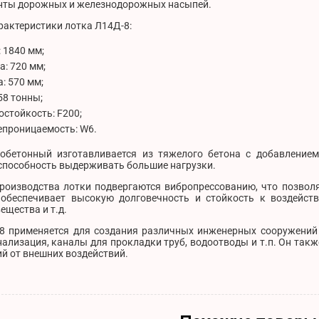
нты дорожных и железнодорожных насыпей.
рактеристики лотка Л14Д-8:
 1840 мм;
: 720 мм;
: 570 мм;
.58 тонны;
стойкость: F200;
епроницаемость: W6.
обетонный изготавливается из тяжелого бетона с добавление
 способность выдерживать большие нагрузки.
производства лотки подвергаются вибропрессованию, что позвол
 обеспечивает высокую долговечность и стойкость к воздейств
ещества и т.д.
8 применяется для создания различных инженерных сооружений 
ализация, каналы для прокладки труб, водоотводы и т.п. Он так
й от внешних воздействий.