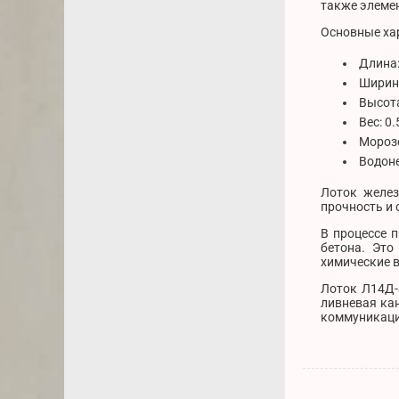
также элеме
Основные ха
Длина:
Ширина
Высота
Вес: 0
Морозо
Водон
Лоток желез
прочность и
В процессе 
бетона. Это
химические в
Лоток Л14Д-
ливневая кан
коммуникаци