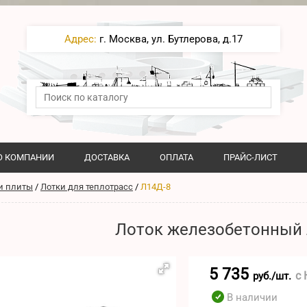
Адрес:
г. Москва, ул. Бутлерова, д.17
О КОМПАНИИ
ДОСТАВКА
ОПЛАТА
ПРАЙС-ЛИСТ
и плиты
/
Лотки для теплотрасс
/
Л14Д-8
Лоток железобетонный 
5 735
с
руб./шт.
В наличии