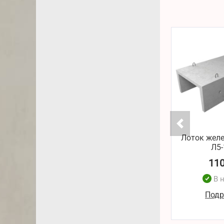
Лоток жел
Л5-
11
В 
Подр