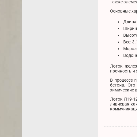
также элеме
Основные хар
Длина:
Ширина
Высота
Вес: 3
Морозо
Водон
Лоток желез
прочность и
В процессе 
бетона. Это
химические в
Лоток Л19-1
ливневая кан
коммуникаци