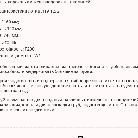
нты дорожных и железнодорожных насыпей.
актеристики лотка Л19-12/2:
 2160 мм;
: 2990 мм;
: 740 мм;
.15 тонны;
стойкость: F200;
епроницаемость: W6.
обетонный изготавливается из тяжелого бетона с добавление
 способность выдерживать большие нагрузки.
производства лотки подвергаются вибропрессованию, что позвол
 обеспечивает высокую долговечность и стойкость к воздейств
ещества и т.д.
2/2 применяется для создания различных инженерных сооружений
ализация, каналы для прокладки труб, водоотводы и т.п. Он так
й от внешних воздействий.