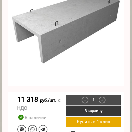
11 318
с
руб./шт.
−
+
НДС
В корзину
В наличии
Купить в 1 клик