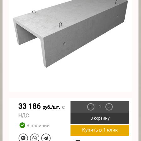
33 186
с
руб./шт.
−
+
НДС
В корзину
В наличии
Купить в 1 клик