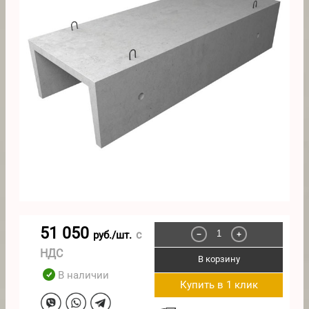
51 050
с
руб./шт.
−
+
НДС
В корзину
В наличии
Купить в 1 клик