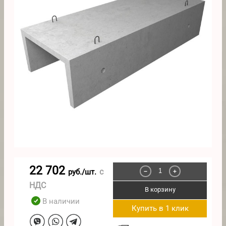
22 702
с
руб./шт.
−
+
НДС
В корзину
В наличии
Купить в 1 клик