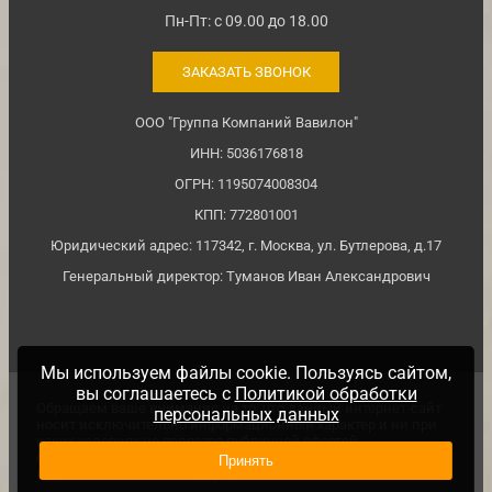
Пн-Пт: с 09.00 до 18.00
ЗАКАЗАТЬ ЗВОНОК
ООО "Группа Компаний Вавилон"
ИНН: 5036176818
ОГРН: 1195074008304
КПП: 772801001
Юридический адрес: 117342, г. Москва, ул. Бутлерова, д.17
Генеральный директор: Туманов Иван Александрович
Мы используем файлы cookie. Пользуясь сайтом,
вы соглашаетесь с
Политикой обработки
Обращаем ваше внимание на то, что данный интернет-сайт
персональных данных
носит исключительно информационный характер и ни при
каких условиях не является публичной офертой,
определяемой положениями ч. 2 ст. №437 Гражданского
Принять
кодекса Российской Федерации.