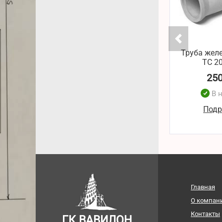
Труба жел
ТС 20
25
В 
Подр
Главная
О компан
Контакты
ГК ВАВИЛОН