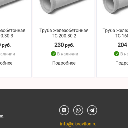
езобетонная
Труба железобетонная
Труба желе
0.30-3
ТС 200.30-2
ТС 16
0
230
204
руб.
руб.
наличии
В наличии
В н
обнее
Подробнее
Подр
ии
info@gkvavilon.ru