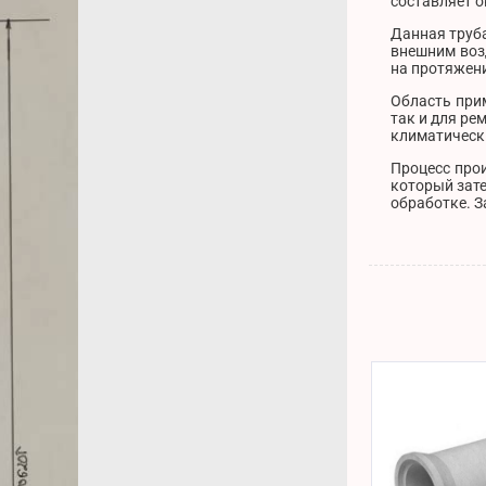
составляет о
Данная труба
внешним воз
на протяжени
Область при
так и для р
климатически
Процесс прои
который зате
обработке. З