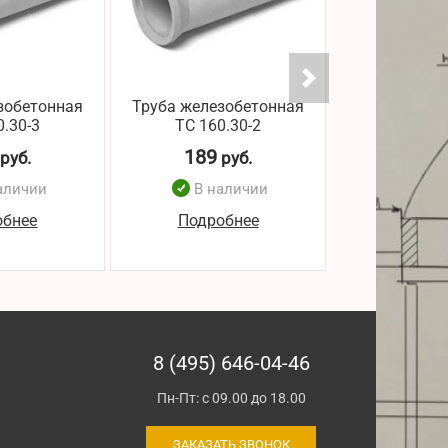
зобетонная
Труба железобетонная
Труба желез
0.30-3
ТС 160.30-2
ТС 150
189
188
руб.
руб.
р
аличии
В наличии
В н
обнее
Подробнее
Подро
8 (495) 646-04-46
Пн-Пт: с 09.00 до 18.00
ЗАКАЗАТЬ ЗВОНОК