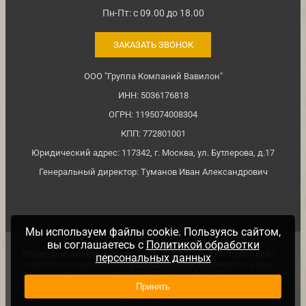
Пн-Пт: с 09.00 до 18.00
ЗАКАЗАТЬ ЗВОНОК
ООО "Группа Компаний Вавилон"
ИНН: 5036176818
ОГРН: 1195074008304
КПП: 772801001
Юридический адрес: 117342, г. Москва, ул. Бутлерова, д.17
Генеральный директор: Туманов Иван Александрович
Мы используем файлы cookie. Пользуясь сайтом,
вы соглашаетесь с
Политикой обработки
Обращаем ваше внимание на то, что данный интернет-сайт
персональных данных
носит исключительно информационный характер и ни при
каких условиях не является публичной офертой,
определяемой положениями ч. 2 ст. №437 Гражданского
Принять
кодекса Российской Федерации.