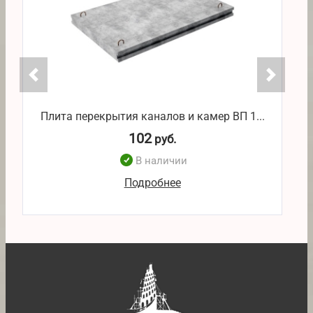
Плита перекрытия каналов и камер ВП 1...
П
102
руб.
В наличии
Подробнее