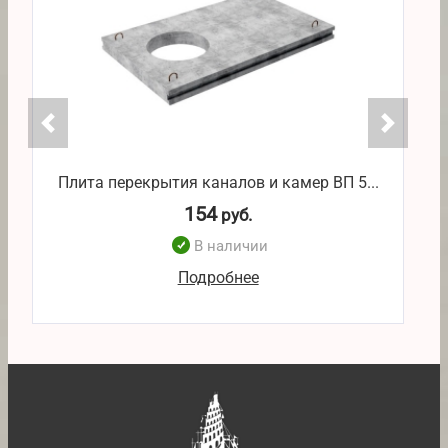
Плита перекрытия каналов и камер ВП 5...
П
154
руб.
В наличии
Подробнее