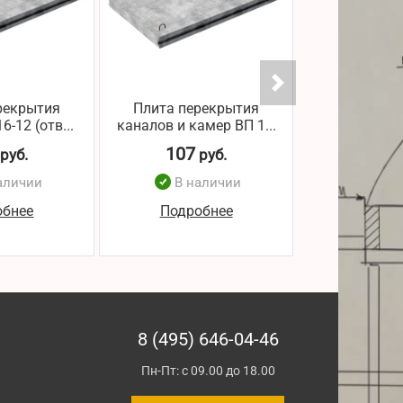
рекрытия
Плита перекрытия
Плита пер
6-12 (отв...
каналов и камер ВП 1...
канала ВП 16
107
107
руб.
руб.
р
аличии
В наличии
В н
обнее
Подробнее
Подро
8 (495) 646-04-46
Пн-Пт: с 09.00 до 18.00