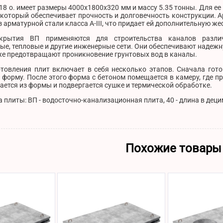
18 о. имеет размеры 4000х1800х320 мм и массу 5.35 тонны. Для е
 который обеспечивает прочность и долговечность конструкции. 
з арматурной стали класса A-III, что придает ей дополнительную же
крытия ВП применяются для строительства каналов различ
ые, тепловые и другие инженерные сети. Они обеспечивают надеж
же предотвращают проникновение грунтовых вод в каналы.
отовления плит включает в себя несколько этапов. Сначала гото
форму. После этого форма с бетоном помещается в камеру, где п
ается из формы и подвергается сушке и термической обработке.
плиты: ВП - водосточно-канализационная плита, 40 - длина в децим
Похожие товары