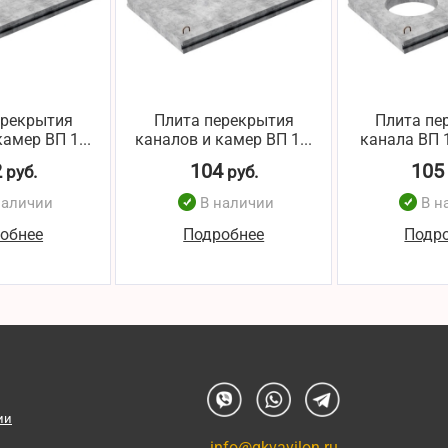
ерекрытия
Плита перекрытия
Плита пе
амер ВП 1...
каналов и камер ВП 1...
канала ВП 1
2
104
105
руб.
руб.
наличии
В наличии
В н
обнее
Подробнее
Подр
ии
info@gkvavilon.ru