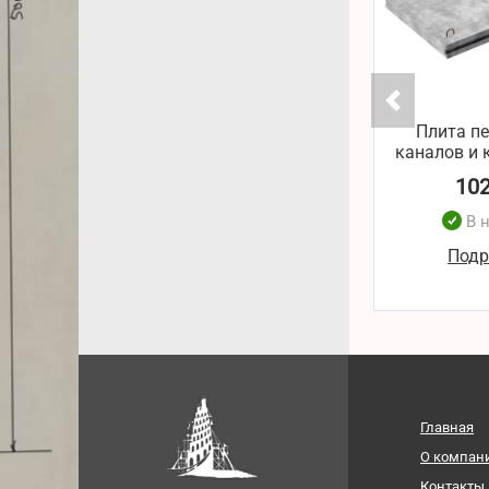
Плита п
каналов и к
10
В 
Подр
Главная
О компан
Контакты