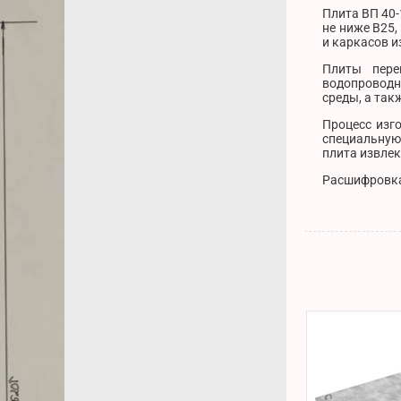
Плита ВП 40-
не ниже B25,
и каркасов и
Плиты пере
водопроводн
среды, а так
Процесс изг
специальную 
плита извлек
Расшифровка 