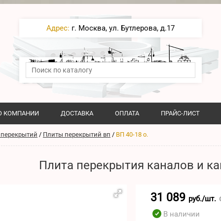
Адрес:
г. Москва, ул. Бутлерова, д.17
О КОМПАНИИ
ДОСТАВКА
ОПЛАТА
ПРАЙС-ЛИСТ
 перекрытий
/
Плиты перекрытий вп
/
ВП 40-18 о.
Плита перекрытия каналов и кам
31 089
руб./шт.
В наличии