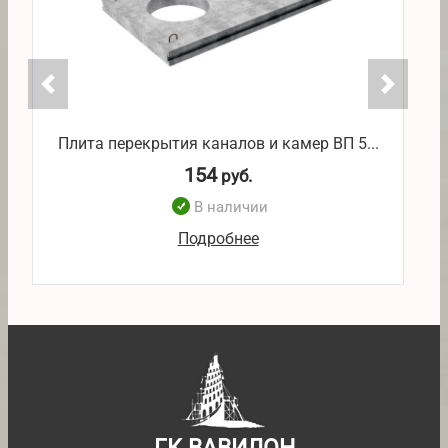
Плита перекрытия каналов и камер ВП 5...
П
154
руб.
В наличии
Подробнее